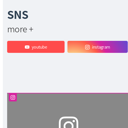
제폭력·스토킹 등 관계성 범죄와 ************·영
SNS
상물 유포 등 디지털 성범죄에 대한 경각심을 높
이고, 대학과 지역사회가 협력하는 범죄예방 안
전망을 구축하기 위해 마련됐다.행사 기간 국립
more +
부경대 대운동장에서 체험형 홍보 부스와 ‘폭력
예방 교실’이 운영됐다. 남부경찰서 경찰관과 국
립부경대 인권센터 전문 상담원, 대학생 인권서
youtube
instagram
포터즈들은 범죄 유형별 대응 방법과 신고·구
제 절차 등을 안내하고 예방 교육을 실시했
다. 부산시유도회는 여대생들을 대상으로 생
활 호신술 체험 프로그램을 운영했다.이번 캠페
인에는 재학생뿐 아니라 인근 지역 주민들도 참
여했으며, 참가자 대상 폭력 예방 퀴즈와 교육
용 기념품 제공 행사도 함께 진행됐다.국립부경
대 인권센터는 이번 캠페인 운영 결과와 대학
생 인식 조사 내용을 분석해 안전한 대학·지역
사회 조성을 위한 폭력예방 프로그램과 협력 활
동을 확대해 나갈 계획이다.[출처]부경나우