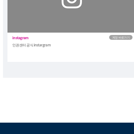
(https://www.pknu.ac.kr/main/53?
action=view&no=724802)
인권센터 공식 instargram