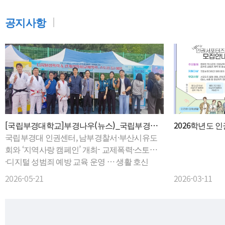
공지사항
[국립부경대학교]부경나우(뉴스)_국립부경대
2026학년도 
인권센터, 남부경찰서·부산시유도회와 '지역사
국립부경대 인권센터, 남부경찰서·부산시유도
유 모집 안내(
랑 캠페인' 개최
회와 ‘지역사랑 캠페인’ 개최- 교제폭력·스토킹
의서식)
·디지털 성범죄 예방 교육 운영 … 생활 호신
술 체험도 진행△ 지역사랑 캠페인 현장.국립부
2026-05-21
2026-03-11
경대학교 인권센터는 대학 축제 기간인 5월 12
일부터 14일까지 사흘간 남부경찰서, 부산시유
도회와 함께 ‘지역사랑 캠페인’을 진행했다.이
번 캠페인은 최근 사회문제로 대두되고 있는 교