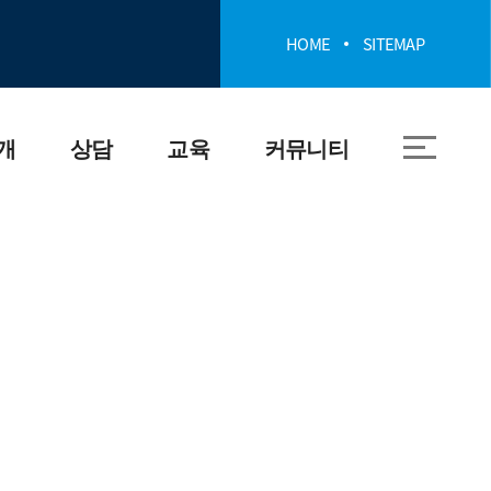
HOME
SITEMAP
개
상담
교육
커뮤니티
상담 및 신고 안내
폭력예방교육 안
공지사항
내
폭력 관련 법률 용
자료실
어
인권교육 안내
포토갤러리
관련 기관