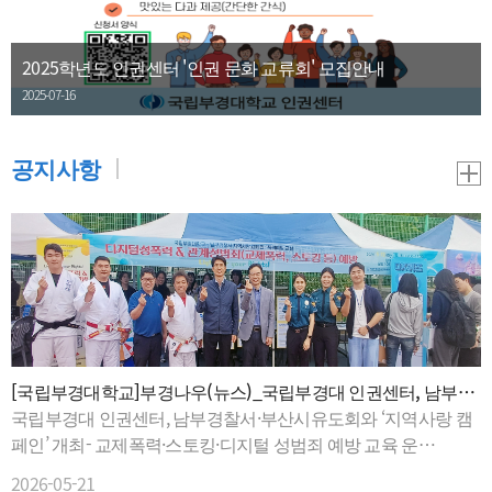
2025학년도 인권센터 '인권 문화 교류회' 모집안내
2025-07-16
공지사항
[국립부경대학교]부경나우(뉴스)_국립부경대 인권센터, 남부경
찰서·부산시유도회와 '지역사랑 캠페인' 개최
국립부경대 인권센터, 남부경찰서·부산시유도회와 ‘지역사랑 캠
페인’ 개최- 교제폭력·스토킹·디지털 성범죄 예방 교육 운
영 … 생활 호신술 체험도 진행△ 지역사랑 캠페인 현장.국립부경
2026-05-21