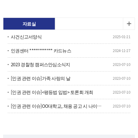
대학교 인권센터는 대학 축제 기간인 5월 12일부터 14일까지 사
흘간 남부경찰서, 부산시유도회와 함께 ‘지역사랑 캠페인’을 진행
했다.이번 캠페인은 최근 사회문제로 대두되고 있는 교제폭력·
스토킹 등 관계성 범죄와 ************·영상물 유포 등 디지털 성범
자료실
죄에 대한 경각심을 높이고, 대학과 지역사회가 협력하는 범죄예
사건신고서양식
2025-01-21
방 안전망을 구축하기 위해 마련됐다.행사 기간 국립부경대 대운
동장에서 체험형 홍보 부스와 ‘폭력예방 교실’이 운영됐다. 남부
인권센터 ************ 카드뉴스
2024-11-27
경찰서 경찰관과 국립부경대 인권센터 전문 상담원, 대학생 인권
서포터즈들은 범죄 유형별 대응 방법과 신고·구제 절차 등을 안
2023 경찰청 캠퍼스안심소식지
2023-07-10
내하고 예방 교육을 실시했다. 부산시유도회는 여대생들을 대상
으로 생활 호신술 체험 프로그램을 운영했다.이번 캠페인에는 재
[인권 관련 이슈]가족 사랑의 날
2023-07-10
학생뿐 아니라 인근 지역 주민들도 참여했으며, 참가자 대상 폭
력 예방 퀴즈와 교육용 기념품 제공 행사도 함께 진행됐다.국립부
[인권 관련 이슈]<평등법 입법> 토론회 개최
2023-07-10
경대 인권센터는 이번 캠페인 운영 결과와 대학생 인식 조사 내용
을 분석해 안전한 대학·지역사회 조성을 위한 폭력예방 프로그
[인권 관련 이슈]OO대학교, 채용 공고 시 나이제한 폐지, 인권위 권고 수용
2023-07-10
램과 협력 활동을 확대해 나갈 계획이다.[출처]부경나우
(https://www.pknu.ac.kr/main/53?action=view&no=724802)