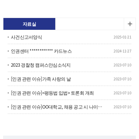
대학교 인권센터는 대학 축제 기간인 5월 12일부터 14일까지 사
흘간 남부경찰서, 부산시유도회와 함께 ‘지역사랑 캠페인’을 진행
했다.이번 캠페인은 최근 사회문제로 대두되고 있는 교제폭력·
스토킹 등 관계성 범죄와 ************·영상물 유포 등 디지털 성범
자료실
죄에 대한 경각심을 높이고, 대학과 지역사회가 협력하는 범죄예
사건신고서양식
2025-01-21
방 안전망을 구축하기 위해 마련됐다.행사 기간 국립부경대 대운
동장에서 체험형 홍보 부스와 ‘폭력예방 교실’이 운영됐다. 남부
인권센터 ************ 카드뉴스
2024-11-27
경찰서 경찰관과 국립부경대 인권센터 전문 상담원, 대학생 인권
서포터즈들은 범죄 유형별 대응 방법과 신고·구제 절차 등을 안
2023 경찰청 캠퍼스안심소식지
2023-07-10
내하고 예방 교육을 실시했다. 부산시유도회는 여대생들을 대상
으로 생활 호신술 체험 프로그램을 운영했다.이번 캠페인에는 재
[인권 관련 이슈]가족 사랑의 날
2023-07-10
학생뿐 아니라 인근 지역 주민들도 참여했으며, 참가자 대상 폭
력 예방 퀴즈와 교육용 기념품 제공 행사도 함께 진행됐다.국립부
[인권 관련 이슈]<평등법 입법> 토론회 개최
2023-07-10
경대 인권센터는 이번 캠페인 운영 결과와 대학생 인식 조사 내용
을 분석해 안전한 대학·지역사회 조성을 위한 폭력예방 프로그
[인권 관련 이슈]OO대학교, 채용 공고 시 나이제한 폐지, 인권위 권고 수용
2023-07-10
램과 협력 활동을 확대해 나갈 계획이다.[출처]부경나우
(https://www.pknu.ac.kr/main/53?action=view&no=724802)