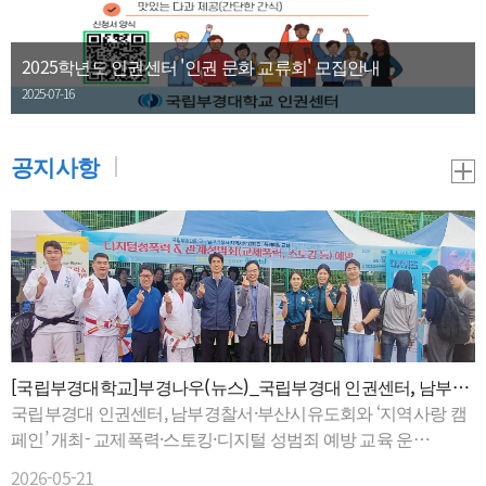
2025학년도 인권센터 '인권 문화 교류회' 모집안내
2025-07-16
공지사항
[국립부경대학교]부경나우(뉴스)_국립부경대 인권센터, 남부경
찰서·부산시유도회와 '지역사랑 캠페인' 개최
국립부경대 인권센터, 남부경찰서·부산시유도회와 ‘지역사랑 캠
페인’ 개최- 교제폭력·스토킹·디지털 성범죄 예방 교육 운
영 … 생활 호신술 체험도 진행△ 지역사랑 캠페인 현장.국립부경
2026-05-21